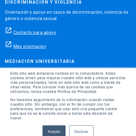
DISCRIMINACIÓN Y VIOLENCIA
Orientación y apoyo en casos de discriminación, violencia de
género o violencia sexual.
launch
Contacto para apoyo
launch
Más orientación
MEDIACIÓN UNIVERSITARIA
Teléfonos para orientación y consejo si se ha vulnerado
Este sitio web almacena cookies en tu computadora. Estas
cookies sirven para mejorar nuestro sitio web y ofrecer servicios
alguno de tus derechos en la universidad.
más personalizados, tanto en este sitio web como a través de
otras redes. Para conocer más acerca de las cookies que
phone
utilizamos, revisa nuestra Política de Privacidad.
(56)95504 1691
No haremos seguimiento de tu información cuando visites
phone
(56)95504 1247
nuestro sitio. Sin embargo, con el fin de cumplir con tus
preferencias, tendremos que usar solo una pequeña cookie
para que no se te solicite volver a tomar esta decisión de
launch
Ir a la Oficina de Ombuds UC
nuevo.
Aceptar
Declinar