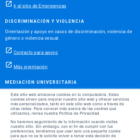
launch
Ir al sitio de Emergencias
DISCRIMINACIÓN Y VIOLENCIA
Orientación y apoyo en casos de discriminación, violencia de
género o violencia sexual.
launch
Contacto para apoyo
launch
Más orientación
MEDIACIÓN UNIVERSITARIA
Teléfonos para orientación y consejo si se ha vulnerado
Este sitio web almacena cookies en tu computadora. Estas
cookies sirven para mejorar nuestro sitio web y ofrecer servicios
alguno de tus derechos en la universidad.
más personalizados, tanto en este sitio web como a través de
otras redes. Para conocer más acerca de las cookies que
phone
utilizamos, revisa nuestra Política de Privacidad.
(56)95504 1691
No haremos seguimiento de tu información cuando visites
phone
(56)95504 1247
nuestro sitio. Sin embargo, con el fin de cumplir con tus
preferencias, tendremos que usar solo una pequeña cookie
para que no se te solicite volver a tomar esta decisión de
launch
Ir a la Oficina de Ombuds UC