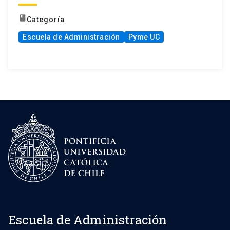
book
Categoría
Escuela de Administración
Pyme UC
Escuela de Administración