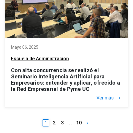
Mayo 06, 2025
Escuela de Administración
Con alta concurrencia se realizó el
Seminario Inteligencia Artificial para
Empresarios: entender y aplicar, ofrecido a
la Red Empresarial de Pyme UC
Ver más
keyboard_arrow_right
1
2
3
…
10
keyboard_arrow_right