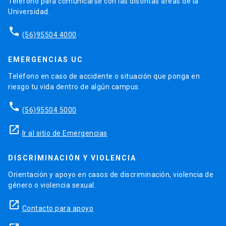
Teléfono para comunicarse con las distintas áreas de la
Universidad.
phone
(56)95504 4000
EMERGENCIAS UC
Teléfono en caso de accidente o situación que ponga en
riesgo tu vida dentro de algún campus.
phone
(56)95504 5000
launch
Ir al sitio de Emergencias
DISCRIMINACIÓN Y VIOLENCIA
Orientación y apoyo en casos de discriminación, violencia de
género o violencia sexual.
launch
Contacto para apoyo