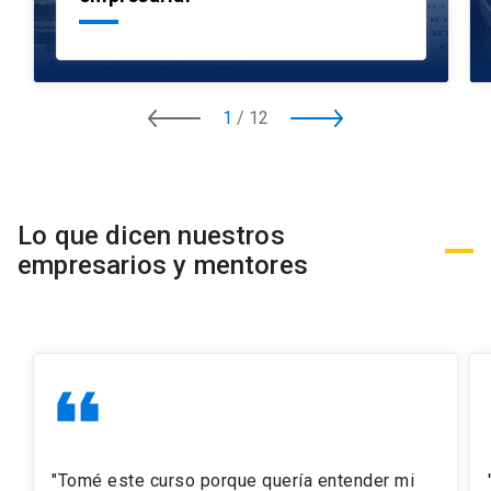
1
/
12
Lo que dicen nuestros
empresarios y mentores
format_quote
fo
"Tomé este curso porque quería entender mi