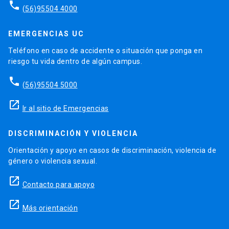
phone
(56)95504 4000
EMERGENCIAS UC
Teléfono en caso de accidente o situación que ponga en
riesgo tu vida dentro de algún campus.
phone
(56)95504 5000
launch
Ir al sitio de Emergencias
DISCRIMINACIÓN Y VIOLENCIA
Orientación y apoyo en casos de discriminación, violencia de
género o violencia sexual.
launch
Contacto para apoyo
launch
Más orientación