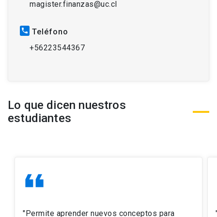
magister.finanzas@uc.cl
phone
Teléfono
+56223544367
Lo que dicen nuestros
estudiantes
format_quote
fo
"Permite aprender nuevos conceptos para