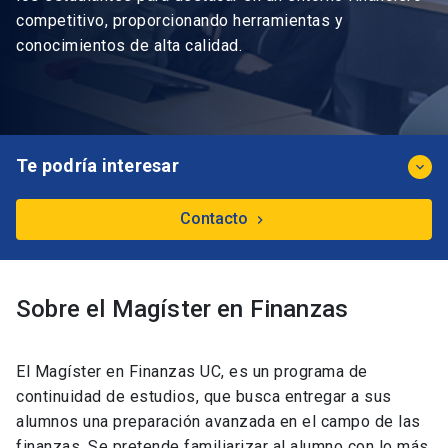
competitivo, proporcionando herramientas y
conocimientos de alta calidad.
Te podría interesar
keyboard_arrow_down
Estructura del programa
Contacto
keyboard_arrow_right
Cuerpo Docente
Postulación y Arancel
Sobre el Magíster en Finanzas
Testimonios
Descargar Brochure
El Magíster en Finanzas UC, es un programa de
continuidad de estudios, que busca entregar a sus
alumnos una preparación avanzada en el campo de las
finanzas. Se pretende familiarizar al alumno con lo más