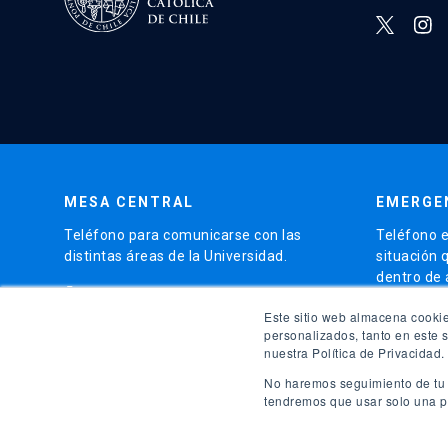
MESA CENTRAL
EMERGE
Teléfono para comunicarse con las
Teléfono e
distintas áreas de la Universidad.
situación 
dentro de
phone
(56)95504 4000
phone
Este sitio web almacena cookie
(56)9
personalizados, tanto en este 
nuestra Política de Privacidad.
launch
Ir al 
No haremos seguimiento de tu i
tendremos que usar solo una pe