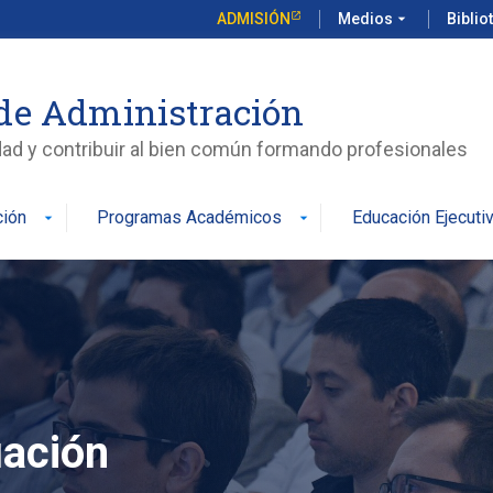
ADMISIÓN
Medios
arrow_drop_down
Biblio
de Administración
edad y contribuir al bien común formando profesionales
ción
Programas Académicos
Educación Ejecuti
arrow_drop_down
arrow_drop_down
uación