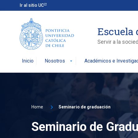
Ir al sitio UC
Escuela 
Servir a la soci
Inicio
Nosotros
Académicos e Investiga
arrow_drop_down
Home
Seminario de graduación
Seminario de Grad