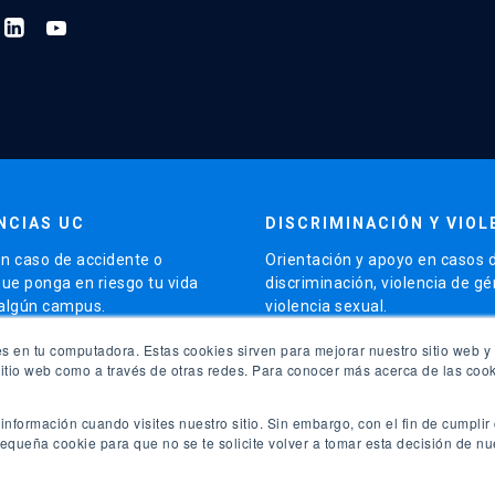
NCIAS UC
DISCRIMINACIÓN Y VIOL
n caso de accidente o
Orientación y apoyo en casos 
que ponga en riesgo tu vida
discriminación, violencia de g
 algún campus.
violencia sexual.
launch
s en tu computadora. Estas cookies sirven para mejorar nuestro sitio web y 
5504 5000
Contacto para apoyo
sitio web como a través de otras redes. Para conocer más acerca de las cook
launch
sitio de Emergencias
Más orientación
nformación cuando visites nuestro sitio. Sin embargo, con el fin de cumplir 
queña cookie para que no se te solicite volver a tomar esta decisión de nu