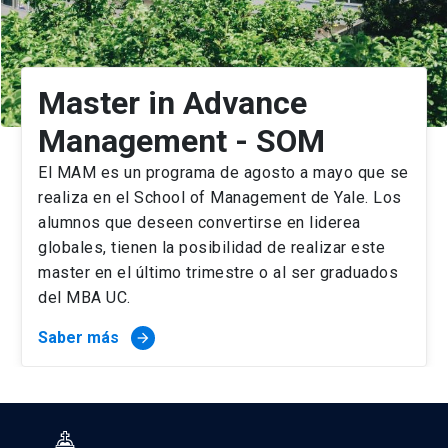
Pontificia Universidad Católica, Rio de Janeiro *
(Brasil)
York University, Schulich Scool of Business,
Toronto (Canadá)
Master in Advance
The University of British Columbia, Vancouver
Management - SOM
* (Canadá)
Mc Gill University, Montreal * (Canadá)
El MAM es un programa de agosto a mayo que se
The University of Western Ontario * (Canadá)
realiza en el School of Management de Yale. Los
Groupe HEC- Montreal * (Canadá)
alumnos que deseen convertirse en liderea
Peking University * (China)
globales, tienen la posibilidad de realizar este
Chine Europe International Business School
master en el último trimestre o al ser graduados
(CEIBS) * (China)
del MBA UC.
Fudan University, Shanghai * (China)
Universidad de Los Andes (Colombia)
Saber más
arrow_forward
KDI * (South Korea)
INCAE * (Costa Rica)
Copenhagen Business School (Denmark)
Instituto Empresa- IE, Madrid (Spain)