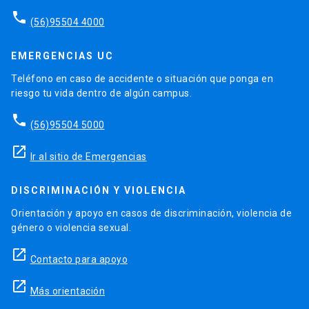
The University of South Carolina (United States)
phone
(56)95504 4000
Vanderbilt University (United States)
Dartmouth College (United States)
Aalto University (Finland)
EMERGENCIAS UC
HEC- Paris CERTIFICATES (France)
Teléfono en caso de accidente o situación que ponga en
EM Lyon (France)
riesgo tu vida dentro de algún campus.
ESCP- Europe (France)
phone
Universidad Francisco Marroquin * (Guatemala)
(56)95504 5000
Erasmus University of Rotterdam (Netherlands)
launch
De Universiteit van Amsterdam (Netherlands)
Ir al sitio de Emergencias
Chinese University of Hong Kong * (Hong
Kong)
DISCRIMINACIÓN Y VIOLENCIA
HongKong University od Science & Technology
Orientación y apoyo en casos de discriminación, violencia de
* (Hong Kong)
género o violencia sexual.
Corvinus University of Budapest * (Hungary)
launch
Indian School of Business, Hyderabad (India)
Contacto para apoyo
Indian Institute of Management, Ahmedabad *
launch
(India)
Más orientación
Indian Institute of Management, Bangalore *