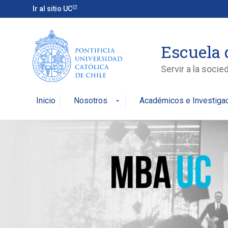
Ir al sitio UC
Escuela 
Servir a la soci
Inicio
Nosotros
Académicos e Investiga
arrow_drop_down