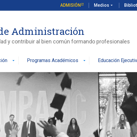
ADMISIÓN
Medios
arrow_drop_down
Biblio
de Administración
edad y contribuir al bien común formando profesionales
ción
Programas Académicos
Educación Ejecuti
arrow_drop_down
arrow_drop_down