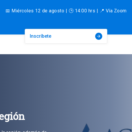
📅 Miércoles 12 de agosto | 🕒 14:00 hrs | 📍 Vía Zoom
Inscríbete
arrow_forward
región