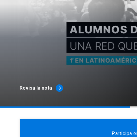
Revisa la nota
arrow_forward
Participa 