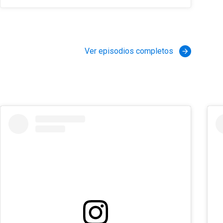
Ver episodios completos
arrow_forward