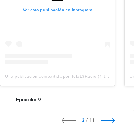
Ver esta publicación en Instagram
Una publicación compartida por Tele13Radio (@tele13_radio)
Episodio 9
3
/
11