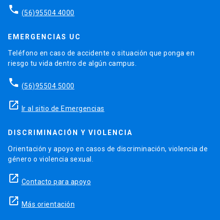
phone
(56)95504 4000
EMERGENCIAS UC
Teléfono en caso de accidente o situación que ponga en
riesgo tu vida dentro de algún campus.
phone
(56)95504 5000
launch
Ir al sitio de Emergencias
DISCRIMINACIÓN Y VIOLENCIA
Orientación y apoyo en casos de discriminación, violencia de
género o violencia sexual.
launch
Contacto para apoyo
launch
Más orientación