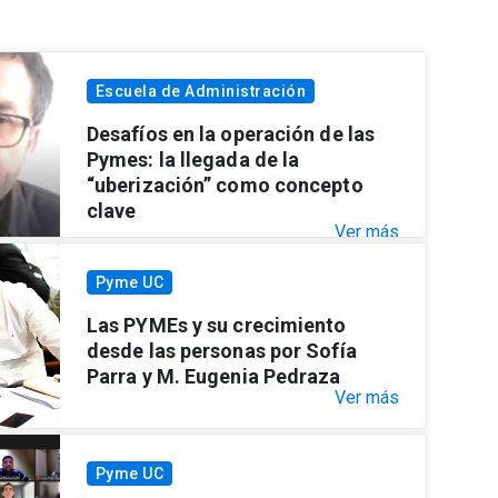
Escuela de Administración
Desafíos en la operación de las
Pymes: la llegada de la
“uberización” como concepto
clave
Ver más
Pyme UC
Las PYMEs y su crecimiento
desde las personas por Sofía
Parra y M. Eugenia Pedraza
Ver más
Pyme UC