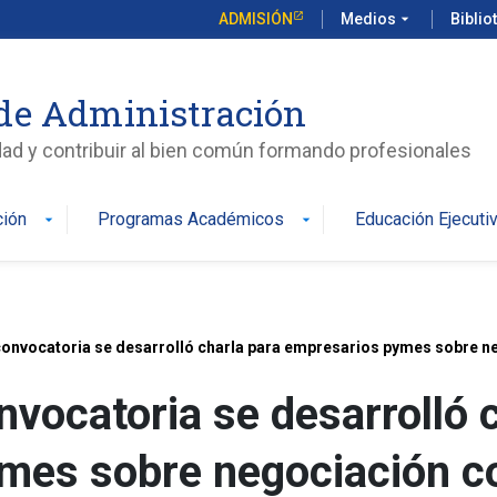
ADMISIÓN
Medios
arrow_drop_down
Biblio
de Administración
edad y contribuir al bien común formando profesionales
ción
Programas Académicos
Educación Ejecuti
arrow_drop_down
arrow_drop_down
convocatoria se desarrolló charla para empresarios pymes sobre 
nvocatoria se desarrolló 
mes sobre negociación c