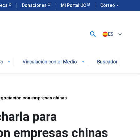
teca
Donaciones
Mi Portal UC
Correo
arrow_drop_down
search
ES
va
Vinculación con el Medio
Buscador
arrow_drop_down
arrow_drop_down
negociación con empresas chinas
charla para
on empresas chinas