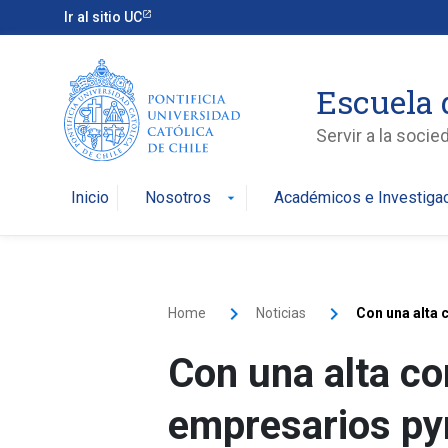
Ir al sitio UC
Escuela 
Servir a la soci
Inicio
Nosotros
Académicos e Investiga
arrow_drop_down
Home
Noticias
Con una alta 
Con una alta co
empresarios py