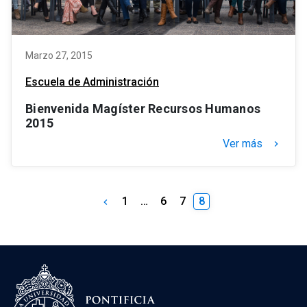
Marzo 27, 2015
Escuela de Administración
Bienvenida Magíster Recursos Humanos
2015
Ver más
keyboard_arrow_right
1
…
6
7
8
keyboard_arrow_left