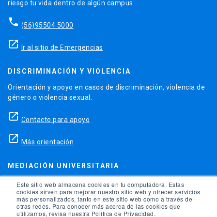
riesgo tu vida dentro de algún campus.
phone
(56)95504 5000
launch
Ir al sitio de Emergencias
DISCRIMINACIÓN Y VIOLENCIA
Orientación y apoyo en casos de discriminación, violencia de
género o violencia sexual.
launch
Contacto para apoyo
launch
Más orientación
MEDIACIÓN UNIVERSITARIA
Teléfonos para orientación y consejo si se ha vulnerado
Este sitio web almacena cookies en tu computadora. Estas
cookies sirven para mejorar nuestro sitio web y ofrecer servicios
alguno de tus derechos en la universidad.
más personalizados, tanto en este sitio web como a través de
otras redes. Para conocer más acerca de las cookies que
phone
utilizamos, revisa nuestra Política de Privacidad.
(56)95504 1691