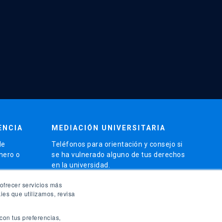
ENCIA
MEDIACIÓN UNIVERSITARIA
de
Teléfonos para orientación y consejo si
énero o
se ha vulnerado alguno de tus derechos
en la universidad.
phone
ofrecer servicios más
(56)95504 1691
ies que utilizamos, revisa
phone
(56)95504 1247
con tus preferencias,