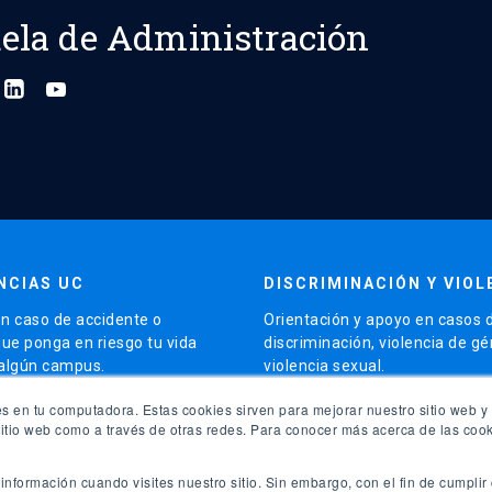
ela de Administración
NCIAS UC
DISCRIMINACIÓN Y VIOL
n caso de accidente o
Orientación y apoyo en casos 
que ponga en riesgo tu vida
discriminación, violencia de g
 algún campus.
violencia sexual.
launch
s en tu computadora. Estas cookies sirven para mejorar nuestro sitio web y 
5504 5000
Contacto para apoyo
sitio web como a través de otras redes. Para conocer más acerca de las cook
launch
sitio de Emergencias
Más orientación
nformación cuando visites nuestro sitio. Sin embargo, con el fin de cumplir 