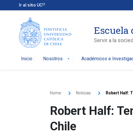
Ir al sitio UC
Escuela 
Servir a la soci
Inicio
Nosotros
Académicos e Investiga
arrow_drop_down
Home
Noticias
Robert Half: 
Robert Half: Te
Chile