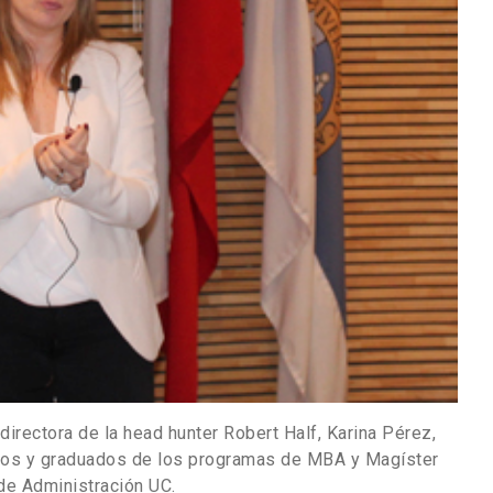
directora de la head hunter Robert Half, Karina Pérez,
umnos y graduados de los programas de MBA y Magíster
e Administración UC.