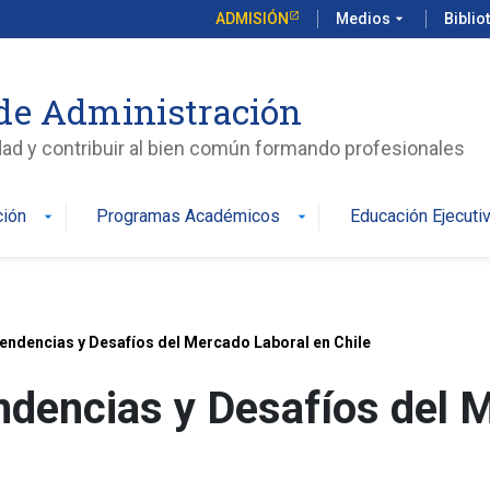
ADMISIÓN
Medios
arrow_drop_down
Biblio
de Administración
edad y contribuir al bien común formando profesionales
ción
Programas Académicos
Educación Ejecuti
arrow_drop_down
arrow_drop_down
Tendencias y Desafíos del Mercado Laboral en Chile
ndencias y Desafíos del 