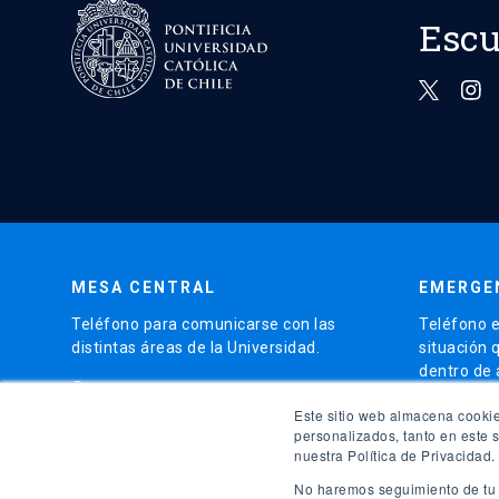
Escu
MESA CENTRAL
EMERGE
Teléfono para comunicarse con las
Teléfono e
distintas áreas de la Universidad.
situación 
dentro de
phone
(56)95504 4000
phone
Este sitio web almacena cookie
(56)9
personalizados, tanto en este 
nuestra Política de Privacidad.
launch
Ir al 
No haremos seguimiento de tu i