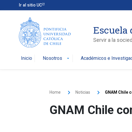
Ir al sitio UC
Escuela 
Servir a la soci
Inicio
Nosotros
Académicos e Investiga
arrow_drop_down
Home
Noticias
GNAM Chile c
GNAM Chile com