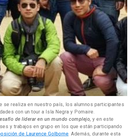
 se realiza en nuestro país, los alumnos participantes
idades con un tour a Isla Negra y Pomaire.
desafío de liderar en un mundo complejo,
y en este
ses y trabajos en grupo en los que están participando
osición de Laurence Golborne
. Además, durante esta