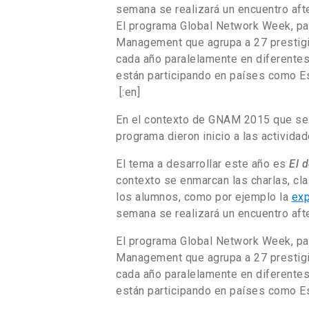
semana se realizará un encuentro af
El programa Global Network Week, par
Management que agrupa a 27 prestigi
cada año paralelamente en diferente
están participando en países como E
[:en]
En el contexto de GNAM 2015 que se r
programa dieron inicio a las activida
El tema a desarrollar este año es
El 
contexto se enmarcan las charlas, cla
los alumnos, como por ejemplo la
exp
semana se realizará un encuentro af
El programa Global Network Week, par
Management que agrupa a 27 prestigi
cada año paralelamente en diferente
están participando en países como Es