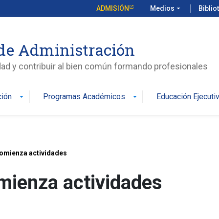
ADMISIÓN
Medios
arrow_drop_down
Biblio
de Administración
edad y contribuir al bien común formando profesionales
ción
Programas Académicos
Educación Ejecuti
arrow_drop_down
arrow_drop_down
omienza actividades
ienza actividades