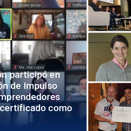
n participó en
ión de Impulso
 emprendedores
 certificado como