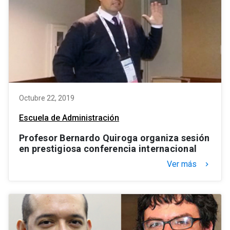
Octubre 22, 2019
Escuela de Administración
Profesor Bernardo Quiroga organiza sesión
en prestigiosa conferencia internacional
Ver más
keyboard_arrow_right