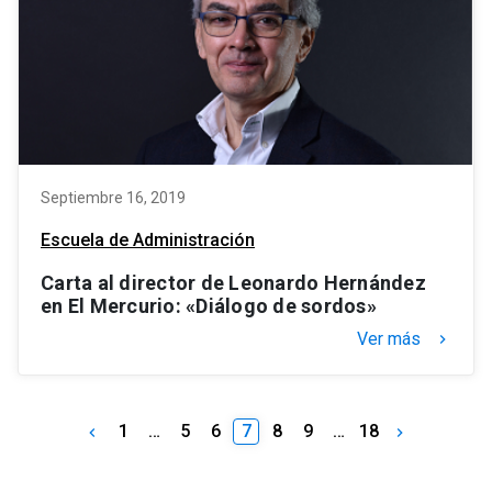
Septiembre 16, 2019
Escuela de Administración
Carta al director de Leonardo Hernández
en El Mercurio: «Diálogo de sordos»
Ver más
keyboard_arrow_right
1
…
5
6
7
8
9
…
18
keyboard_arrow_left
keyboard_arrow_right