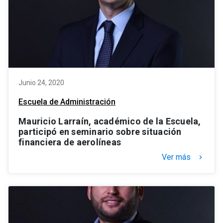
Junio 24, 2020
Escuela de Administración
Mauricio Larraín, académico de la Escuela,
participó en seminario sobre situación
financiera de aerolíneas
Ver más
keyboard_arrow_right