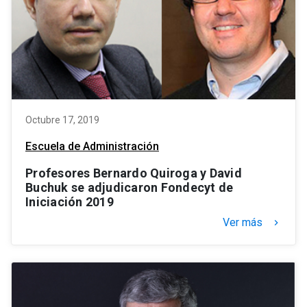
Octubre 17, 2019
Escuela de Administración
Profesores Bernardo Quiroga y David
Buchuk se adjudicaron Fondecyt de
Iniciación 2019
Ver más
keyboard_arrow_right