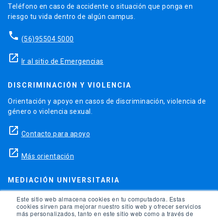
Teléfono en caso de accidente o situación que ponga en
riesgo tu vida dentro de algún campus.
phone
(56)95504 5000
launch
Ir al sitio de Emergencias
DISCRIMINACIÓN Y VIOLENCIA
Orientación y apoyo en casos de discriminación, violencia de
género o violencia sexual.
launch
Contacto para apoyo
launch
Más orientación
MEDIACIÓN UNIVERSITARIA
Teléfonos para orientación y consejo si se ha vulnerado
Este sitio web almacena cookies en tu computadora. Estas
cookies sirven para mejorar nuestro sitio web y ofrecer servicios
alguno de tus derechos en la universidad.
más personalizados, tanto en este sitio web como a través de