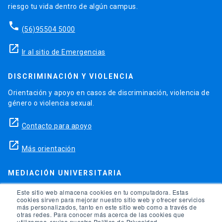
riesgo tu vida dentro de algún campus.
phone
(56)95504 5000
launch
Ir al sitio de Emergencias
DISCRIMINACIÓN Y VIOLENCIA
Orientación y apoyo en casos de discriminación, violencia de
género o violencia sexual.
launch
Contacto para apoyo
launch
Más orientación
MEDIACIÓN UNIVERSITARIA
Teléfonos para orientación y consejo si se ha vulnerado
Este sitio web almacena cookies en tu computadora. Estas
cookies sirven para mejorar nuestro sitio web y ofrecer servicios
alguno de tus derechos en la universidad.
más personalizados, tanto en este sitio web como a través de
otras redes. Para conocer más acerca de las cookies que
phone
utilizamos, revisa nuestra Política de Privacidad.