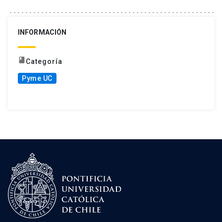
INFORMACIÓN
book
Categoría
Pyme UC