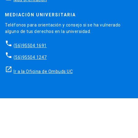
MEDIACIÓN UNIVERSITARIA
Teléfonos para orientación y consejo si se ha vulnerado
alguno de tus derechos en la universidad.
phone
(56)95504 1691
phone
(56)95504 1247
launch
Ir a la Oficina de Ombuds UC