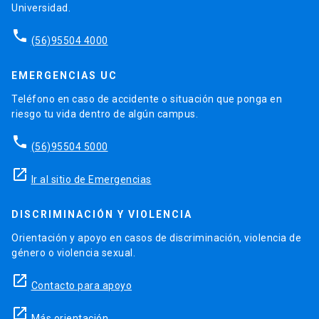
Universidad.
phone
(56)95504 4000
EMERGENCIAS UC
Teléfono en caso de accidente o situación que ponga en
riesgo tu vida dentro de algún campus.
phone
(56)95504 5000
launch
Ir al sitio de Emergencias
DISCRIMINACIÓN Y VIOLENCIA
Orientación y apoyo en casos de discriminación, violencia de
género o violencia sexual.
launch
Contacto para apoyo
launch
Más orientación