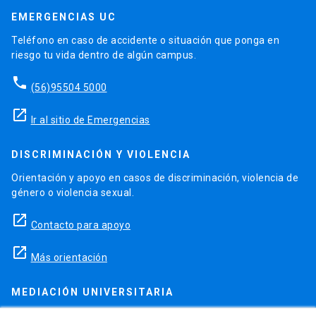
EMERGENCIAS UC
Teléfono en caso de accidente o situación que ponga en
riesgo tu vida dentro de algún campus.
phone
(56)95504 5000
launch
Ir al sitio de Emergencias
DISCRIMINACIÓN Y VIOLENCIA
Orientación y apoyo en casos de discriminación, violencia de
género o violencia sexual.
launch
Contacto para apoyo
launch
Más orientación
MEDIACIÓN UNIVERSITARIA
Teléfonos para orientación y consejo si se ha vulnerado