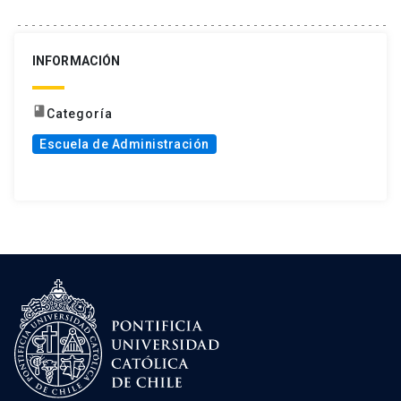
INFORMACIÓN
book
Categoría
Escuela de Administración