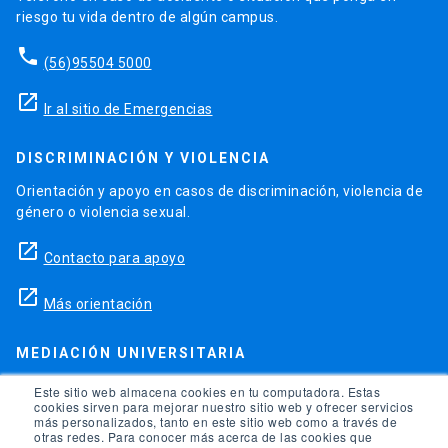
riesgo tu vida dentro de algún campus.
phone
(56)95504 5000
launch
Ir al sitio de Emergencias
DISCRIMINACIÓN Y VIOLENCIA
Orientación y apoyo en casos de discriminación, violencia de
género o violencia sexual.
launch
Contacto para apoyo
launch
Más orientación
MEDIACIÓN UNIVERSITARIA
Teléfonos para orientación y consejo si se ha vulnerado
Este sitio web almacena cookies en tu computadora. Estas
cookies sirven para mejorar nuestro sitio web y ofrecer servicios
alguno de tus derechos en la universidad.
más personalizados, tanto en este sitio web como a través de
otras redes. Para conocer más acerca de las cookies que
phone