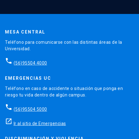
MESA CENTRAL
Teléfono para comunicarse con las distintas áreas de la
Universidad.
phone
(56)95504 4000
EMERGENCIAS UC
Teléfono en caso de accidente o situación que ponga en
riesgo tu vida dentro de algún campus.
phone
(56)95504 5000
launch
Ir al sitio de Emergencias
DISCRIMINACIÓN Y VIOLENCIA