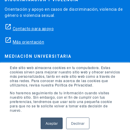
Orientación y apoyo en casos de discriminación, violencia de
género o violencia sexual.
launch
Contacto para apoyo
launch
Más orientación
MEDIACIÓN UNIVERSITARIA
Teléfonos para orientación y consejo si se ha vulnerado
Este sitio web almacena cookies en tu computadora. Estas
cookies sirven para mejorar nuestro sitio web y ofrecer servicios
alguno de tus derechos en la universidad.
más personalizados, tanto en este sitio web como a través de
otras redes. Para conocer más acerca de las cookies que
phone
utilizamos, revisa nuestra Política de Privacidad.
(56)95504 1691
No haremos seguimiento de tu información cuando visites
phone
(56)95504 1247
nuestro sitio. Sin embargo, con el fin de cumplir con tus
preferencias, tendremos que usar solo una pequeña cookie
para que no se te solicite volver a tomar esta decisión de
launch
Ir a la Oficina de Ombuds UC
nuevo.
Aceptar
Declinar