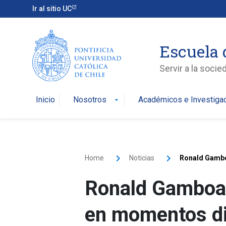
Ir al sitio UC
Escuela 
Servir a la soci
Inicio
Nosotros
Académicos e Investiga
arrow_drop_down
Home
Noticias
Ronald Gamboa
Ronald Gamboa: 
en momentos dif