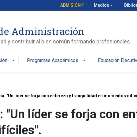
ADMISIÓN
Medios
arrow_drop_down
Biblio
de Administración
edad y contribuir al bien común formando profesionales
ción
Programas Académicos
Educación Ejecuti
arrow_drop_down
arrow_drop_down
: "Un líder se forja con entereza y tranquilidad en momentos difíci
"Un líder se forja con en
íciles".