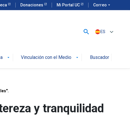
teca
Donaciones
Mi Portal UC
Correo
arrow_drop_down
search
ES
va
Vinculación con el Medio
Buscador
arrow_drop_down
arrow_drop_down
les".
tereza y tranquilidad