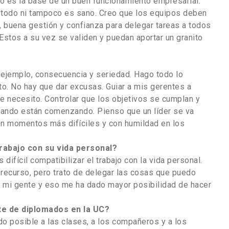
ipo es la base de un buen funcionamiento empresarial.
r todo ni tampoco es sano. Creo que los equipos deben
, buena gestión y confianza para delegar tareas a todos
Estos a su vez se validen y puedan aportar un granito
l ejemplo, consecuencia y seriedad. Hago todo lo
to. No hay que dar excusas. Guiar a mis gerentes a
e necesito. Controlar que los objetivos se cumplan y
uando están comenzando. Pienso que un líder se va
 en momentos más difíciles y con humildad en los
rabajo con su vida personal?
 difícil compatibilizar el trabajo con la vida personal.
ecurso, pero trato de delegar las cosas que puedo
n mi gente y eso me ha dado mayor posibilidad de hacer
te de diplomados en la UC?
ido posible a las clases, a los compañeros y a los