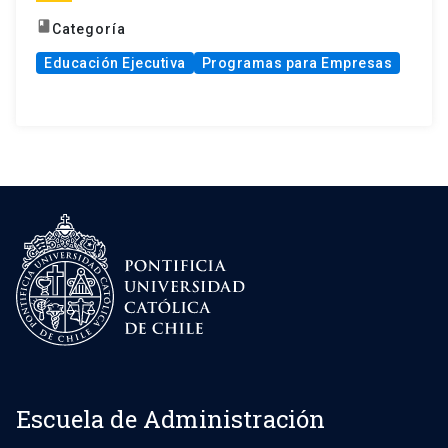
book
Categoría
Educación Ejecutiva
Programas para Empresas
Escuela de Administración