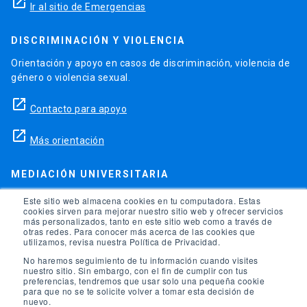
launch
Ir al sitio de Emergencias
DISCRIMINACIÓN Y VIOLENCIA
Orientación y apoyo en casos de discriminación, violencia de
género o violencia sexual.
launch
Contacto para apoyo
launch
Más orientación
MEDIACIÓN UNIVERSITARIA
Teléfonos para orientación y consejo si se ha vulnerado
Este sitio web almacena cookies en tu computadora. Estas
cookies sirven para mejorar nuestro sitio web y ofrecer servicios
alguno de tus derechos en la universidad.
más personalizados, tanto en este sitio web como a través de
otras redes. Para conocer más acerca de las cookies que
phone
utilizamos, revisa nuestra Política de Privacidad.
(56)95504 1691
No haremos seguimiento de tu información cuando visites
phone
(56)95504 1247
nuestro sitio. Sin embargo, con el fin de cumplir con tus
preferencias, tendremos que usar solo una pequeña cookie
para que no se te solicite volver a tomar esta decisión de
launch
Ir a la Oficina de Ombuds UC
nuevo.