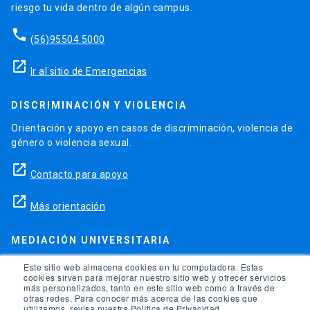
riesgo tu vida dentro de algún campus.
phone
(56)95504 5000
launch
Ir al sitio de Emergencias
DISCRIMINACIÓN Y VIOLENCIA
Orientación y apoyo en casos de discriminación, violencia de
género o violencia sexual.
launch
Contacto para apoyo
launch
Más orientación
MEDIACIÓN UNIVERSITARIA
Teléfonos para orientación y consejo si se ha vulnerado
Este sitio web almacena cookies en tu computadora. Estas
cookies sirven para mejorar nuestro sitio web y ofrecer servicios
alguno de tus derechos en la universidad.
más personalizados, tanto en este sitio web como a través de
otras redes. Para conocer más acerca de las cookies que
phone
utilizamos, revisa nuestra Política de Privacidad.
(56)95504 1691