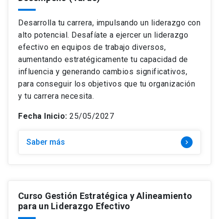
Temática
keyboard_arrow_down
Curso
Desarrolla tu carrera, impulsando un liderazgo con
Modalidad
keyboard_arrow_down
Estrategia e Innovación
Diplomado
alto potencial. Desafíate a ejercer un liderazgo
Precio
keyboard_arrow_down
Híbrido
efectivo en equipos de trabajo diversos,
Finanzas
Magíster
aumentando estratégicamente tu capacidad de
Mes de inicio
keyboard_arrow_down
+$4.500.000
Online
Gestión y Operaciones
influencia y generando cambios significativos,
$0 – $1.499.000
para conseguir los objetivos que tu organización
Online: Clases en vivo
Marketing y Ventas
y tu carrera necesita.
$1.500.000 – $2.499.000
search
Presencial
Buscar
Personas y Liderazgo
Fecha Inicio:
25/05/2027
$2.500.000 – $3.499.000
close
Borrar filtros
$3.500.000 – $4.499.000
Saber más
keyboard_arrow_right
Curso Gestión Estratégica y Alineamiento
para un Liderazgo Efectivo