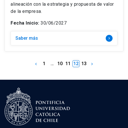
alineación con la estrategia y propuesta de valor
de la empresa.
Fecha Inicio:
30/06/2027
Saber más
keyboard_arrow_right
1
…
10
11
12
13
keyboard_arrow_left
keyboard_arrow_right