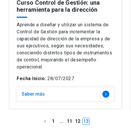
Curso Control de Gestión: una
herramienta para la dirección
Aprende a diseñar y utilizar un sistema de
Control de Gestión para incrementar la
capacidad de dirección de la empresa y de
sus ejecutivos, según sus necesidades,
conociendo distintos tipos de instrumentos
de control, mejorando el desempeño
operacional.
Fecha Inicio:
28/07/2027
Saber más
keyboard_arrow_right
1
…
11
12
13
keyboard_arrow_left