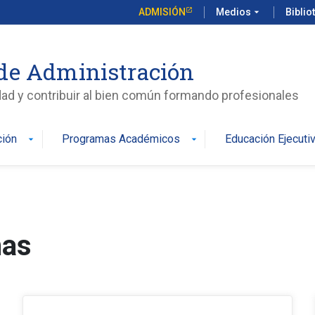
ADMISIÓN
Medios
arrow_drop_down
Biblio
de Administración
edad y contribuir al bien común formando profesionales
ción
Programas Académicos
Educación Ejecuti
arrow_drop_down
arrow_drop_down
mas