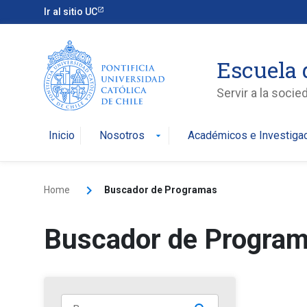
Ir al sitio UC
Escuela 
Servir a la soci
Inicio
Nosotros
Académicos e Investiga
arrow_drop_down
Home
Buscador de Programas
Buscador de Progra