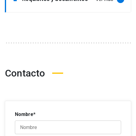
Requisitos
Grado académico de licenciado, título
profesional o técnico en las áreas de
administración, finanzas u otra afín y/o que
acredite al menos 2 años de experiencia
laboral.
Contacto
Documentos para postular
Completar solicitud de postulación online
Currículum vitae actualizado
Copia digital carnet de identidad
Nombre*