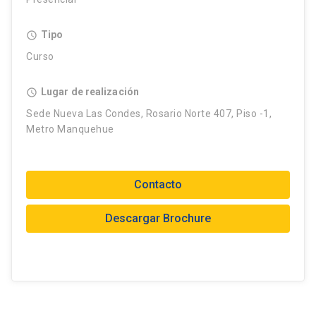
Tipo
access_time
Curso
Lugar de realización
access_time
Sede Nueva Las Condes, Rosario Norte 407, Piso -1,
Metro Manquehue
Contacto
Descargar Brochure