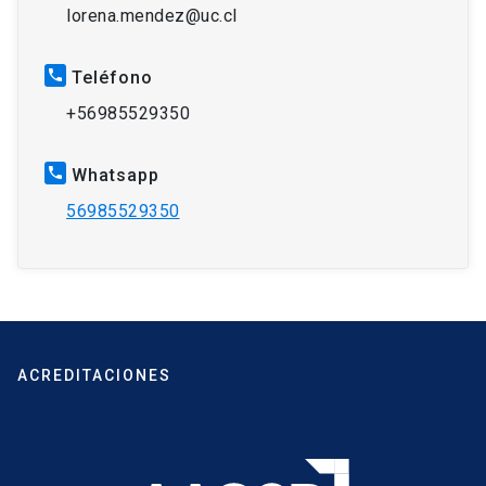
lorena.mendez@uc.cl
phone
Teléfono
+56985529350
phone
Whatsapp
56985529350
ACREDITACIONES