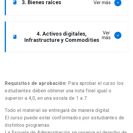
3. Bienes raíces
Ver más
book
keyboard_arrow_down
Venture Capital.
Herramientas para implementación.
Introducción a los bienes raíces.
Ver
4. Activos digitales,
Coinversiones y secondaries.
keyboard_arrow_down
book
más
Infrastructure y Commodities
Office, Industrial, Multifamily, Retail.
Direct Lending, Mezzanine,
Introducción a los activos digitales y las
Opportunistic, Distressed.
criptomonedas.
Requisitos de aprobación:
Para aprobar el curso los
Core, Core Plus, Value-Add,
estudiantes deben obtener una nota final igual o
Opportunistic.
superior a 4,0, en una escala de 1 a 7.
Introducción a Infrastructure.
Todo el material se entregará de manera digital.
El curso puede estar conformados por estudiantes de
distintos programas.
Introducción a Commodities y Natural
La Escuela de Administración se reserva el derecho de