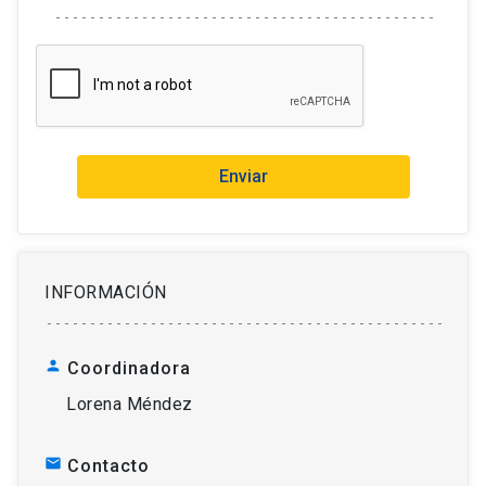
Enviar
INFORMACIÓN
person
Coordinadora
Lorena Méndez
mail
Contacto