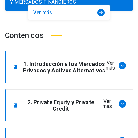
Y MERCADOS FINANCIEROS
Ver más
arrow_forward
Contenidos
Ver
1. Introducción a los Mercados
keyboard_arrow_down
book
más
Privados y Activos Alternativos
Introducción y visión general.
Ver
2. Private Equity y Private
keyboard_arrow_down
book
más
Credit
Definiciones, características
principales, dinámicas de mercado.
Leveraged Buyout, Growth Equity,