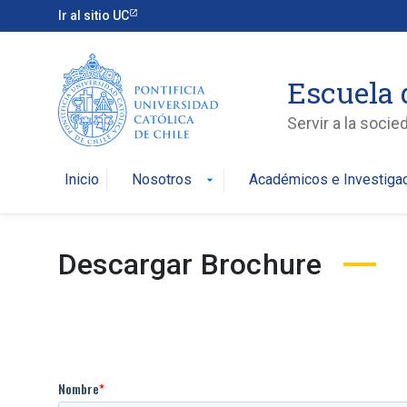
Ir al sitio UC
Escuela 
Servir a la soci
Inicio
Nosotros
Académicos e Investiga
arrow_drop_down
Descargar Brochure