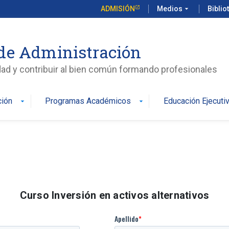
ADMISIÓN
Medios
arrow_drop_down
Biblio
de Administración
edad y contribuir al bien común formando profesionales
ción
Programas Académicos
Educación Ejecuti
arrow_drop_down
arrow_drop_down
Curso Inversión en activos alternativos