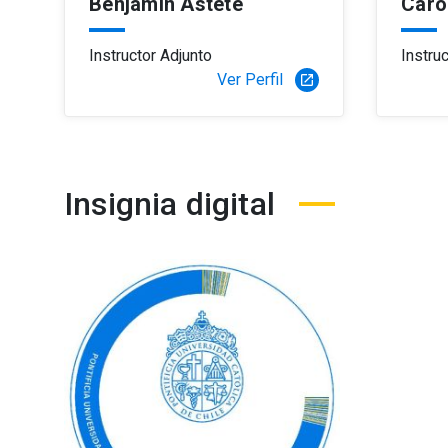
Benjamín Astete
Caro
Instructor Adjunto
Instru
Ver Perfil
launch
Insignia digital