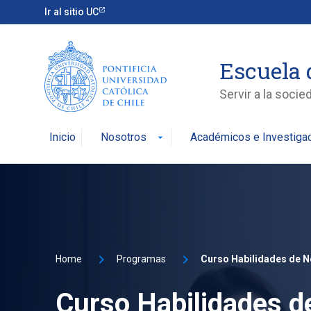
Ir al sitio UC
Escuela 
Servir a la soci
Inicio
Nosotros
Académicos e Investiga
arrow_drop_down
Home
Programas
Curso Habilidades d