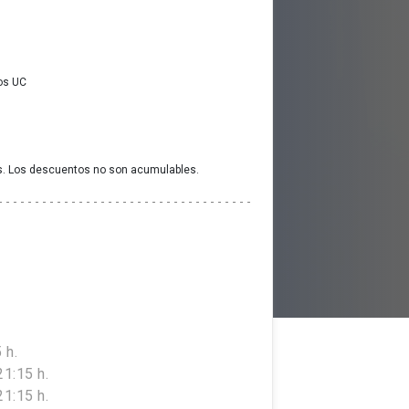
os UC
s. Los descuentos no son acumulables.
 h.
1:15 h.
1:15 h.