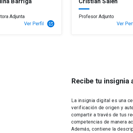
lina Barriga
Cristián Saieh
ctora Adjunta
Profesor Adjunto
Ver Perfil
Ver Perf
launch
Recibe tu insignia
La insignia digital es una ce
verificación de origen y au
compartir a través de tus re
competencias de manera acc
Además, contiene la descrip