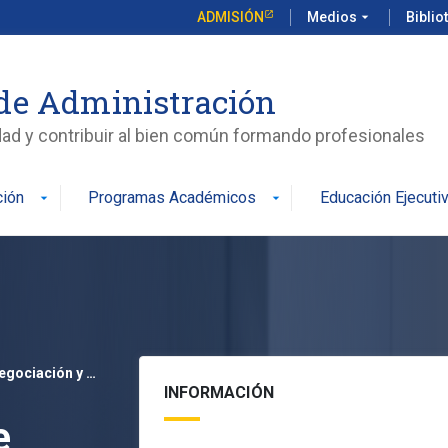
ADMISIÓN
Medios
arrow_drop_down
Biblio
de Administración
edad y contribuir al bien común formando profesionales
ción
Programas Académicos
Educación Ejecuti
arrow_drop_down
arrow_drop_down
Curso Habilidades de Negociación y Manejo de Conflictos
INFORMACIÓN
e