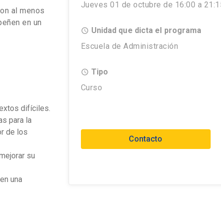
Jueves 01 de octubre de 16:00 a 21:1
con al menos
peñen en un
Unidad que dicta el programa
access_time
Escuela de Administración
Tipo
access_time
Curso
xtos difíciles.
as para la
or de los
Contacto
mejorar su
 en una