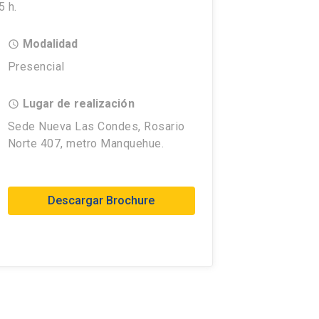
5 h.
Modalidad
access_time
Presencial
Lugar de realización
access_time
Sede Nueva Las Condes, Rosario
Norte 407, metro Manquehue.
Descargar Brochure