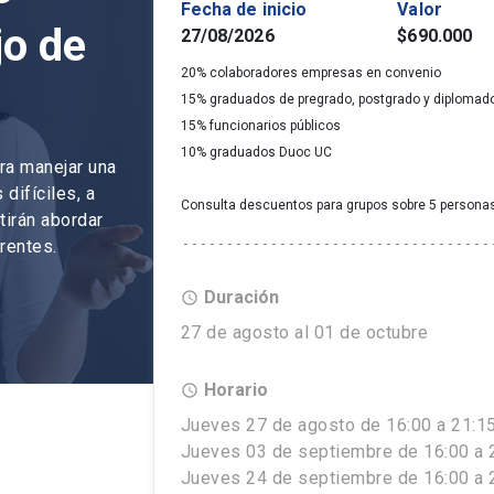
Fecha de inicio
Valor
jo de
27/08/2026
$690.000
20% colaboradores empresas en convenio
15% graduados de pregrado, postgrado y diplomad
15% funcionarios públicos
10% graduados Duoc UC
ra manejar una
difíciles, a
Consulta descuentos para grupos sobre 5 persona
tirán abordar
rentes.
Duración
access_time
27 de agosto al 01 de octubre
Horario
access_time
Jueves 27 de agosto de 16:00 a 21:15
Jueves 03 de septiembre de 16:00 a 2
Jueves 24 de septiembre de 16:00 a 2