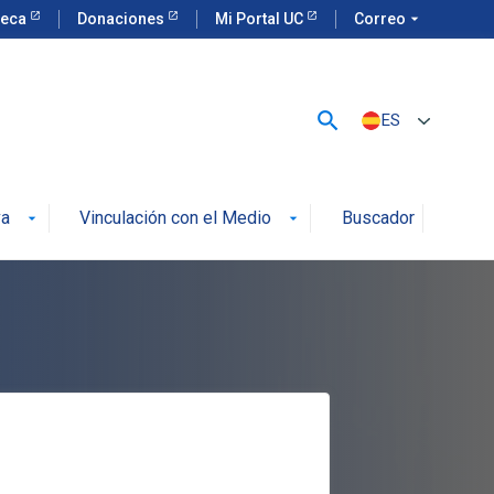
teca
Donaciones
Mi Portal UC
Correo
arrow_drop_down
search
ES
va
Vinculación con el Medio
Buscador
arrow_drop_down
arrow_drop_down