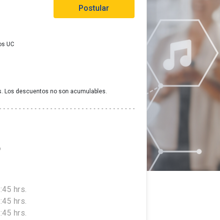
Postular
os UC
s. Los descuentos no son acumulables.
6
:45 hrs.
:45 hrs.
:45 hrs.