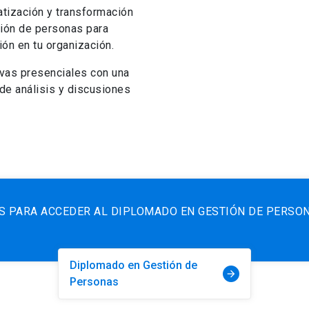
tización y transformación
tión de personas para
ión en tu organización.
vas presenciales con una
 de análisis y discusiones
S PARA ACCEDER AL DIPLOMADO EN GESTIÓN DE PERSON
Diplomado en Gestión de
arrow_forward
Personas