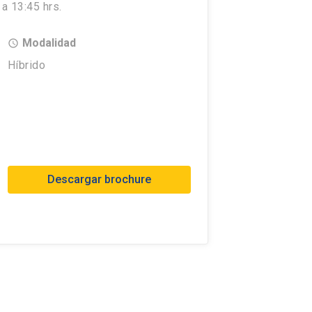
a 13:45 hrs.
Modalidad
access_time
Híbrido
Descargar brochure