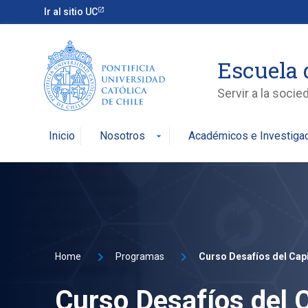
Ir al sitio UC
Escuela 
Servir a la soci
Inicio
Nosotros
Académicos e Investiga
arrow_drop_down
Home
Programas
Curso Desafíos del C