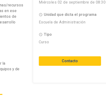
Miércoles 02 de septiembre de 08:30 
onas/recursos
tas en ese
Unidad que dicta el programa
access_time
mientos de
esarrollo
Escuela de Administración
Tipo
access_time
Curso
Contacto
r la
equipos y de