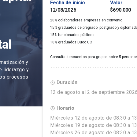
Fecha de inicio
Valor
12/08/2026
$690.000
20% colaboradores empresas en convenio
15% graduados de pregrado, postgrado y diplomad
15% funcionarios públicos
tal
10% graduados Duoc UC
Consulta descuentos para grupos sobre 5 persona
matización y
e liderazgo y
stos procesos
Duración
access_time
12 de agosto al 2 de septiembre 202
Horario
access_time
Miércoles 12 de agosto de 08:30 a 13
Miércoles 19 de agosto de 08:30 a 13
Miércoles 26 de agosto de 08:30 a 13