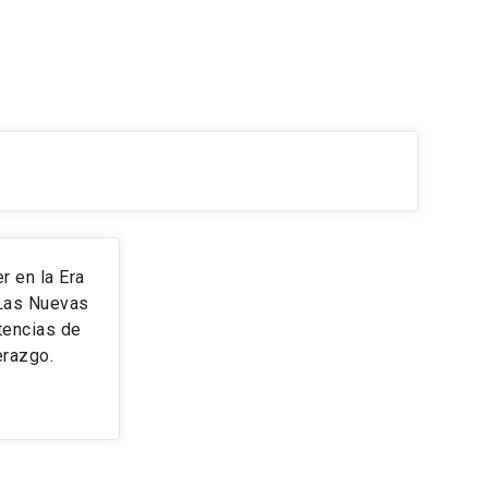
r en la Era
 Las Nuevas
encias de
erazgo.