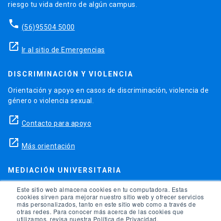
riesgo tu vida dentro de algún campus.
phone
(56)95504 5000
launch
Ir al sitio de Emergencias
DISCRIMINACIÓN Y VIOLENCIA
Orientación y apoyo en casos de discriminación, violencia de
género o violencia sexual.
launch
Contacto para apoyo
launch
Más orientación
MEDIACIÓN UNIVERSITARIA
Teléfonos para orientación y consejo si se ha vulnerado
Este sitio web almacena cookies en tu computadora. Estas
cookies sirven para mejorar nuestro sitio web y ofrecer servicios
alguno de tus derechos en la universidad.
más personalizados, tanto en este sitio web como a través de
otras redes. Para conocer más acerca de las cookies que
phone
utilizamos, revisa nuestra Política de Privacidad.
(56)95504 1691