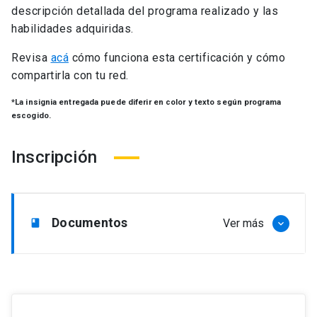
descripción detallada del programa realizado y las
habilidades adquiridas.
Revisa
acá
cómo funciona esta certificación y cómo
compartirla con tu red.
*La insignia entregada puede diferir en color y texto según programa
escogido.
Inscripción
Documentos
Ver más
book
keyboard_arrow_down
Documentos a presentar
Completar solicitud de postulación online.
CV actualizado.