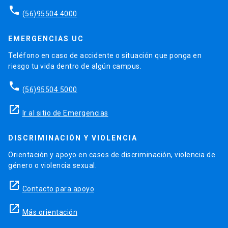
phone
(56)95504 4000
EMERGENCIAS UC
Teléfono en caso de accidente o situación que ponga en
riesgo tu vida dentro de algún campus.
phone
(56)95504 5000
launch
Ir al sitio de Emergencias
DISCRIMINACIÓN Y VIOLENCIA
Orientación y apoyo en casos de discriminación, violencia de
género o violencia sexual.
launch
Contacto para apoyo
launch
Más orientación