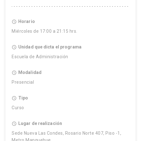
Horario
access_time
Miércoles de 17:00 a 21:15 hrs.
Unidad que dicta el programa
access_time
Escuela de Administración
Modalidad
access_time
Presencial
Tipo
access_time
Curso
Lugar de realización
access_time
Sede Nueva Las Condes, Rosario Norte 407, Piso -1,
Metro Manquehue