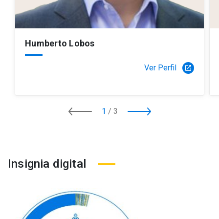
Humberto Lobos
Ver Perfil
launch
1
/
3
Insignia digital