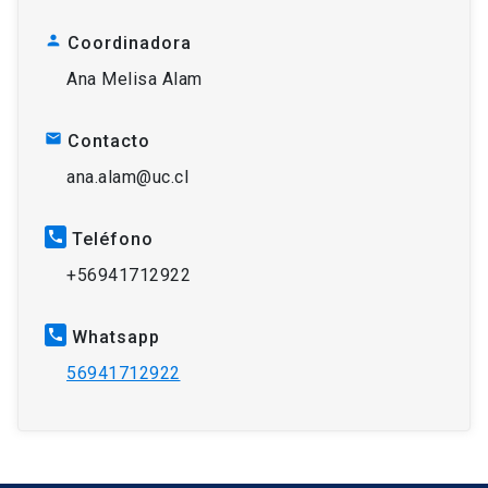
person
Coordinadora
Ana Melisa Alam
mail
Contacto
ana.alam@uc.cl
phone
Teléfono
+56941712922
phone
Whatsapp
56941712922