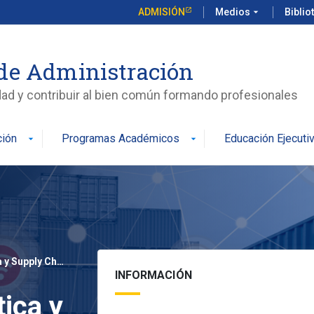
ADMISIÓN
Medios
arrow_drop_down
Biblio
de Administración
edad y contribuir al bien común formando profesionales
ción
Programas Académicos
Educación Ejecuti
arrow_drop_down
arrow_drop_down
Curso Gestión Logística y Supply Chain Management
INFORMACIÓN
ica y