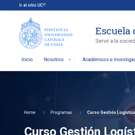
Ir al sitio UC
Escuela 
Servir a la soci
Inicio
Nosotros
Académicos e Investiga
arrow_drop_down
Home
Programas
Curso Gestión Logíst