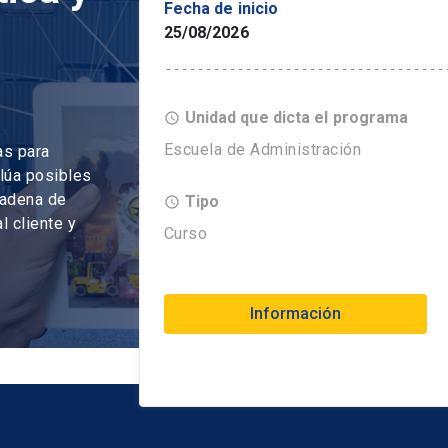
Fecha de inicio
25/08/2026
Unidad que dicta el programa
access_time
Escuela de Administración
as para
alúa posibles
cadena de
Tipo
access_time
l cliente y
Curso
Información