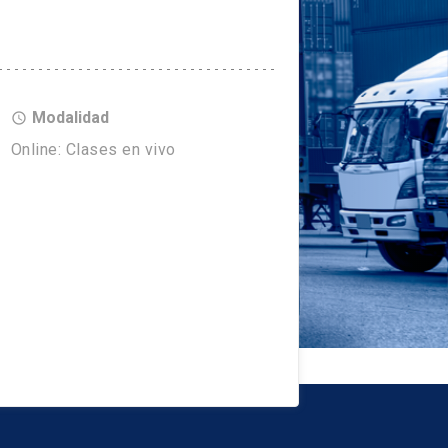
Modalidad
access_time
Online: Clases en vivo