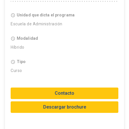
Unidad que dicta el programa
access_time
Escuela de Administración
Modalidad
access_time
Híbrido
Tipo
access_time
Curso
Contacto
Descargar brochure