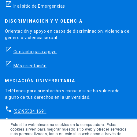
launch
Ir al sitio de Emergencias
DISCRIMINACIÓN Y VIOLENCIA
Orientación y apoyo en casos de discriminación, violencia de
género o violencia sexual.
launch
Contacto para apoyo
launch
Más orientación
MEDIACIÓN UNIVERSITARIA
Teléfonos para orientación y consejo si se ha vulnerado
alguno de tus derechos en la universidad.
phone
(56)95504 1691
phone
(56)95504 1247
Este sitio web almacena cookies en tu computadora. Estas
cookies sirven para mejorar nuestro sitio web y ofrecer servicios
más personalizados, tanto en este sitio web como a través de
launch
Ir a la Oficina de Ombuds UC