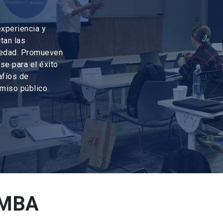
xperiencia y
tan las
ciedad. Promueven
se para el éxito
afíos de
omiso público.
 MBA