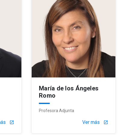
María de los Ángeles
Romo
Profesora Adjunta
más
Ver más
launch
launch