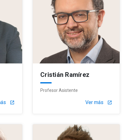
Cristián Ramírez
Profesor Asistente
más
Ver más
launch
launch