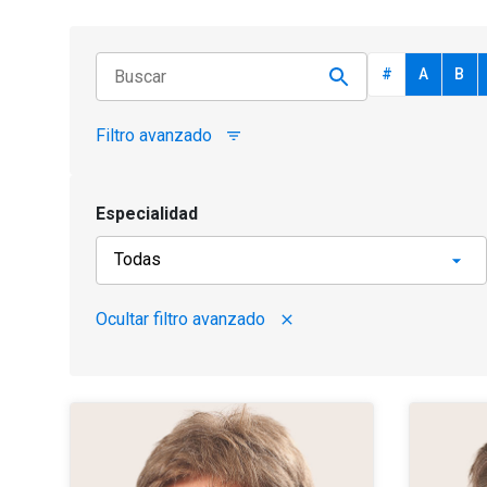
#
A
B
Filtro avanzado
filter_list
Especialidad
Ocultar filtro avanzado
close