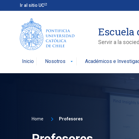
Ir al sitio UC
Escuela 
Servir a la soci
Inicio
Nosotros
Académicos e Investiga
arrow_drop_down
Home
Profesores
Profesores