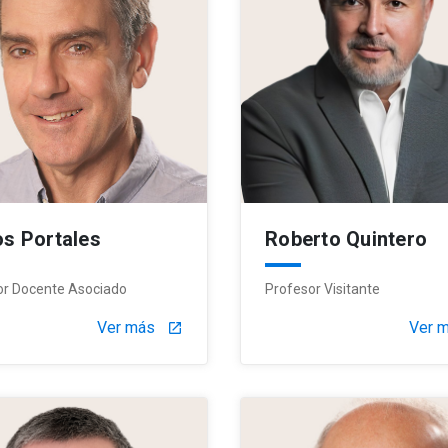
os Portales
Roberto Quintero
or Docente Asociado
Profesor Visitante
Ver más
Ver 
launch