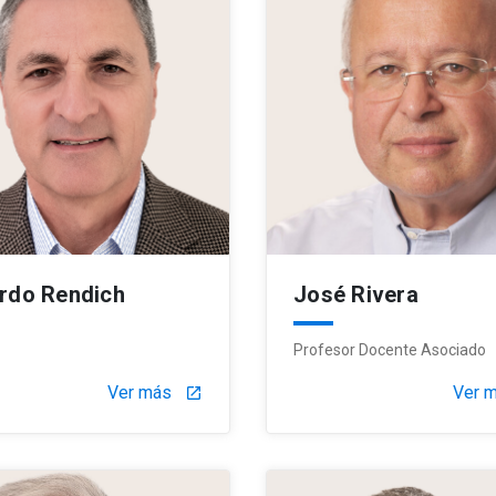
rdo Rendich
José Rivera
Profesor Docente Asociado
Ver más
Ver 
launch