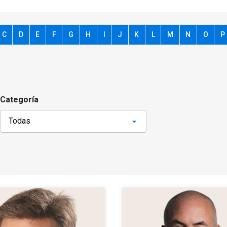
C
D
E
F
G
H
I
J
K
L
M
N
O
P
Categoría