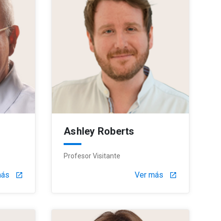
Ashley Roberts
Profesor Visitante
más
Ver más
launch
launch