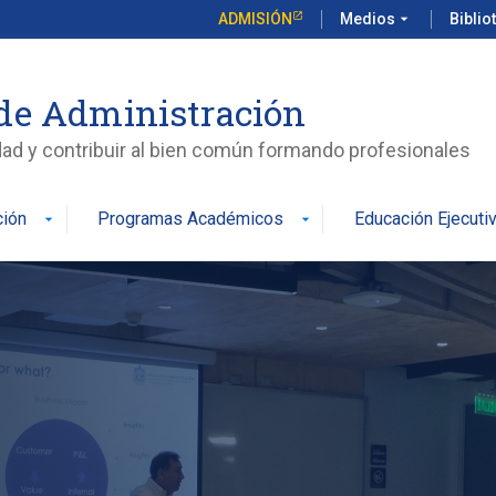
ADMISIÓN
Medios
arrow_drop_down
Biblio
de Administración
edad y contribuir al bien común formando profesionales
ción
Programas Académicos
Educación Ejecuti
arrow_drop_down
arrow_drop_down