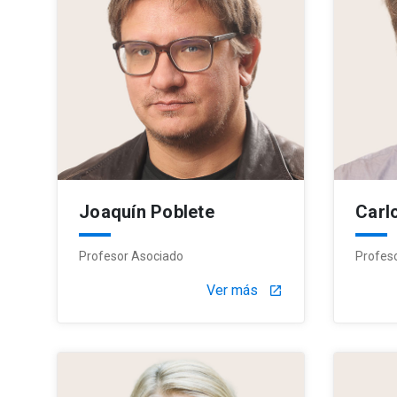
Joaquín Poblete
Carl
Profesor Asociado
Profes
Ver más
launch