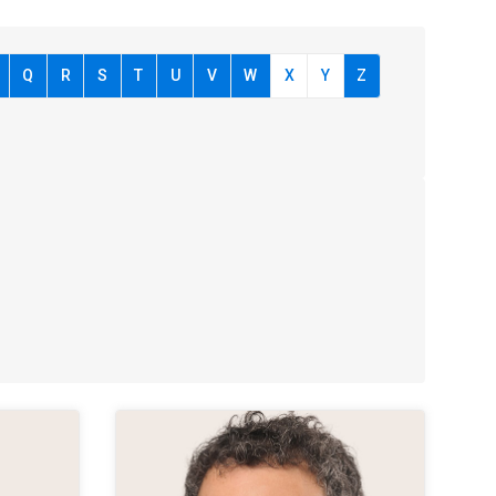
Q
R
S
T
U
V
W
X
Y
Z