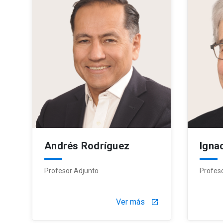
Andrés Rodríguez
Igna
Profesor Adjunto
Profes
Ver más
launch