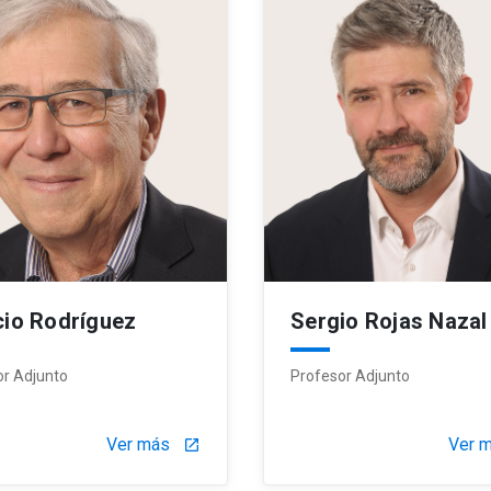
cio Rodríguez
Sergio Rojas Nazal
or Adjunto
Profesor Adjunto
Ver más
Ver 
launch