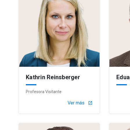
Kathrin Reinsberger
Edua
Profesora Visitante
Ver más
launch