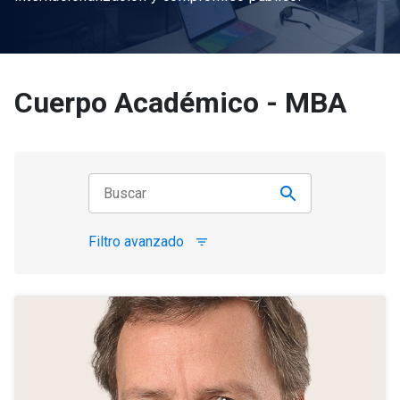
Cuerpo Académico - MBA
Filtro avanzado
filter_list