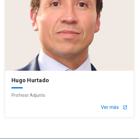
Hugo Hurtado
Profesor Adjunto
Ver más
launch