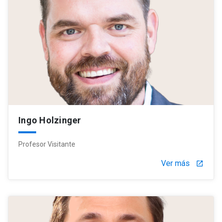
Ingo Holzinger
Profesor Visitante
Ver más
launch