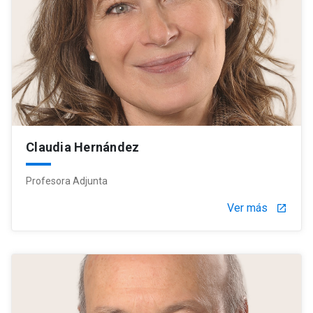
Claudia Hernández
Profesora Adjunta
Ver más
launch