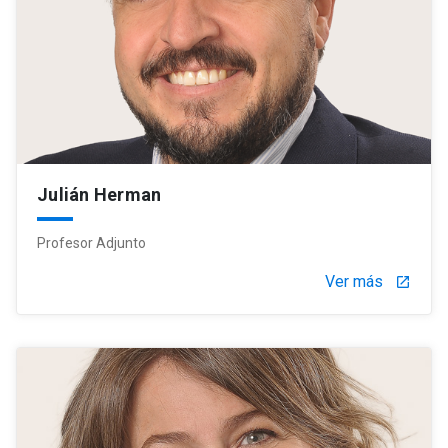
Julián Herman
Profesor Adjunto
Ver más
launch