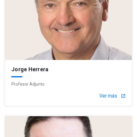
Jorge Herrera
Profesor Adjunto
Ver más
launch