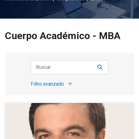
Cuerpo Académico - MBA
Filtro avanzado
filter_list