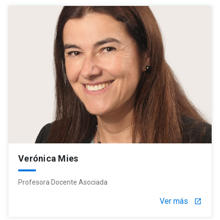
Verónica Mies
Profesora Docente Asociada
Ver más
launch