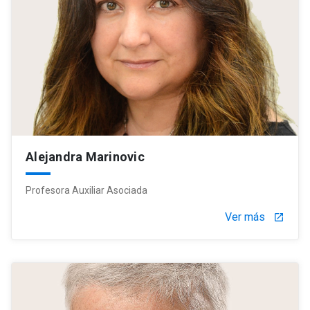
Alejandra Marinovic
Profesora Auxiliar Asociada
Ver más
launch