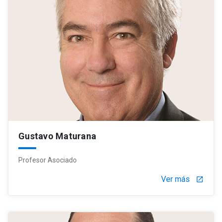
Gustavo Maturana
Profesor Asociado
Ver más
launch