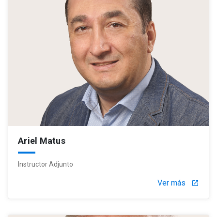
Ariel Matus
Instructor Adjunto
Ver más
launch