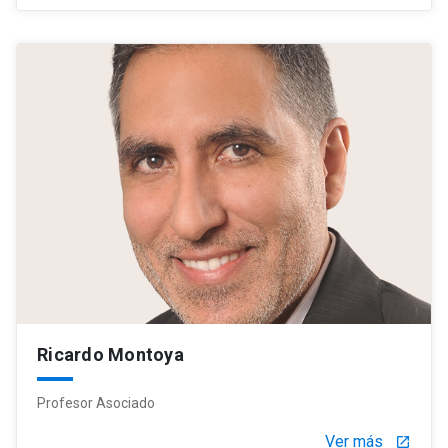
Ricardo Montoya
Profesor Asociado
Ver más
launch