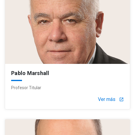
Pablo Marshall
Profesor Titular
Ver más
launch