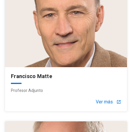
Francisco Matte
Profesor Adjunto
Ver más
launch