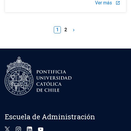
Ver más
launch
1
2
keyboard_arrow_right
Escuela de Administración