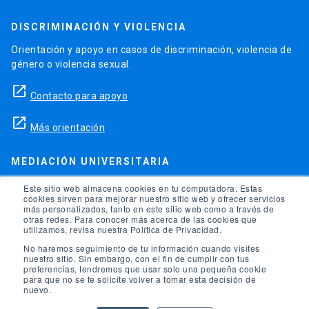
DISCRIMINACIÓN Y VIOLENCIA
Orientación y apoyo en casos de discriminación, violencia de
género o violencia sexual.
launch
Contacto para apoyo
launch
Más orientación
MEDIACIÓN UNIVERSITARIA
Teléfonos para orientación y consejo si se ha vulnerado
Este sitio web almacena cookies en tu computadora. Estas
cookies sirven para mejorar nuestro sitio web y ofrecer servicios
alguno de tus derechos en la universidad.
más personalizados, tanto en este sitio web como a través de
otras redes. Para conocer más acerca de las cookies que
phone
utilizamos, revisa nuestra Política de Privacidad.
(56)95504 1691
No haremos seguimiento de tu información cuando visites
phone
(56)95504 1247
nuestro sitio. Sin embargo, con el fin de cumplir con tus
preferencias, tendremos que usar solo una pequeña cookie
para que no se te solicite volver a tomar esta decisión de
launch
Ir a la Oficina de Ombuds UC
nuevo.