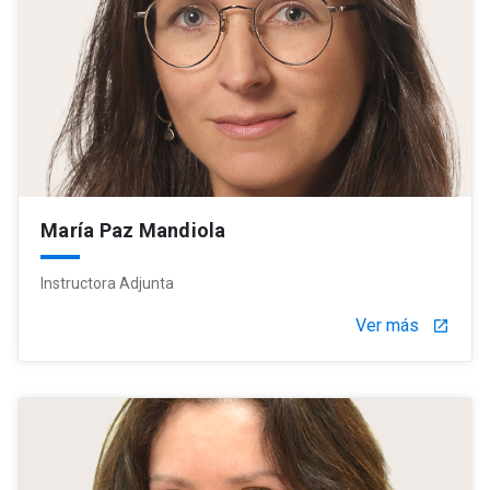
María Paz Mandiola
Instructora Adjunta
Ver más
launch