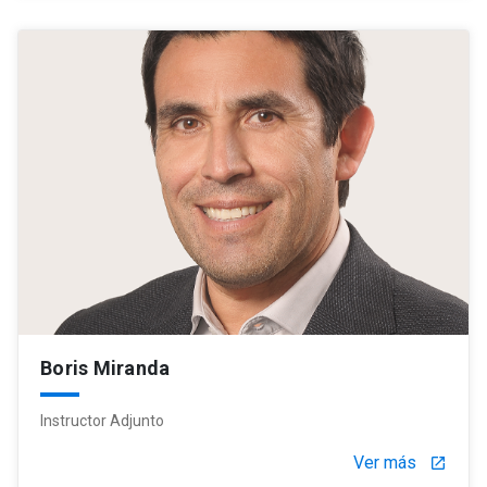
Boris Miranda
Instructor Adjunto
Ver más
launch