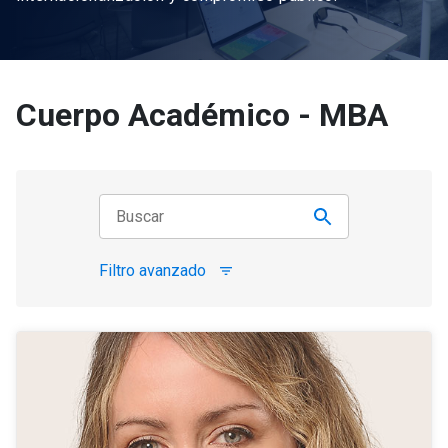
Cuerpo Académico - MBA
Filtro avanzado
filter_list