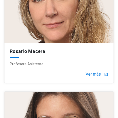
Rosario Macera
Profesora Asistente
Ver más
launch