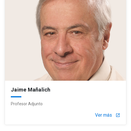
Jaime Mañalich
Profesor Adjunto
Ver más
launch