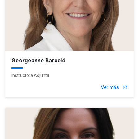
Georgeanne Barceló
Instructora Adjunta
Ver más
launch