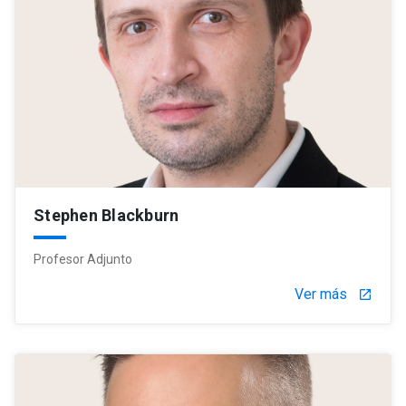
Stephen Blackburn
Profesor Adjunto
Ver más
launch