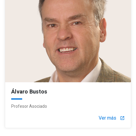
Álvaro Bustos
Profesor Asociado
Ver más
launch