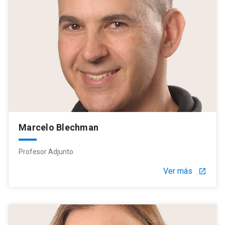
Marcelo Blechman
Profesor Adjunto
Ver más
launch