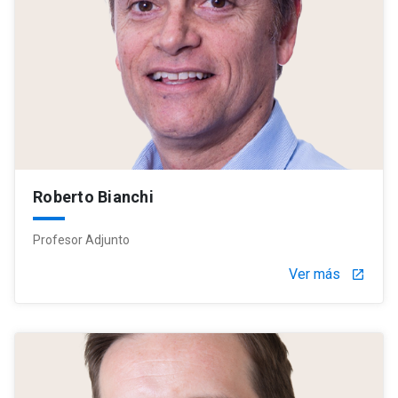
Roberto Bianchi
Profesor Adjunto
Ver más
launch