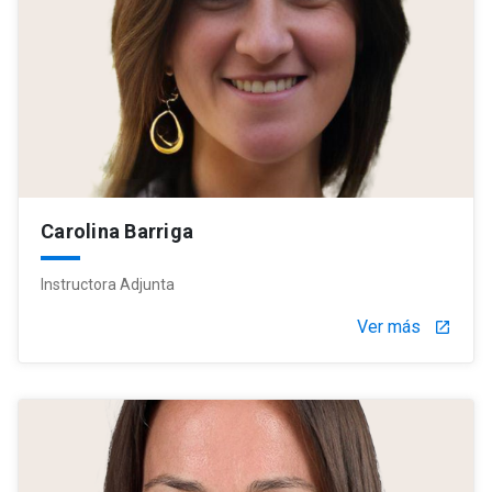
Carolina Barriga
Instructora Adjunta
Ver más
launch