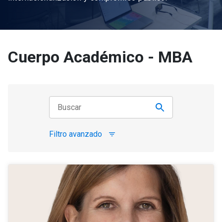
Cuerpo Académico - MBA
Filtro avanzado
filter_list