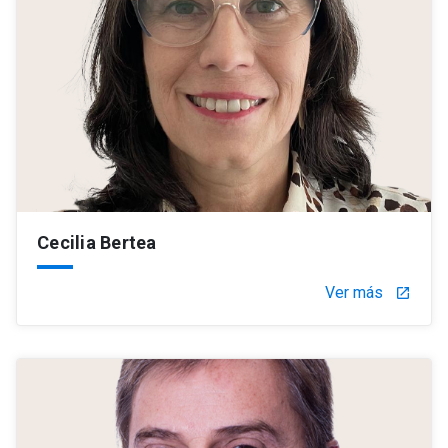
Cecilia Bertea
Ver más
launch