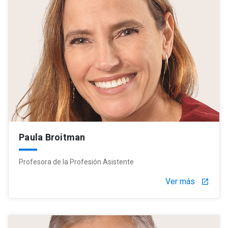
Paula Broitman
Profesora de la Profesión Asistente
Ver más
launch