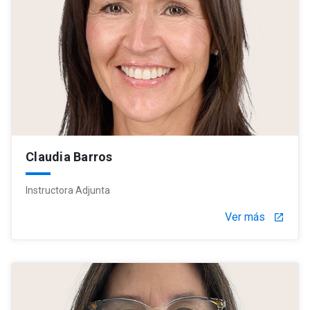
Claudia Barros
Instructora Adjunta
Ver más
launch