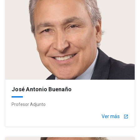
José Antonio Buenaño
Profesor Adjunto
Ver más
launch