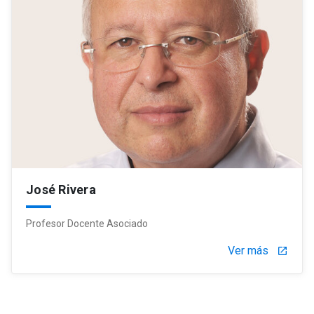
José Rivera
Profesor Docente Asociado
Ver más
launch