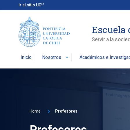
Ir al sitio UC
Escuela 
Servir a la soci
Inicio
Nosotros
Académicos e Investiga
arrow_drop_down
Home
Profesores
Profesores