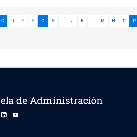
C
D
E
F
G
H
I
J
K
L
M
N
O
P
ela de Administración