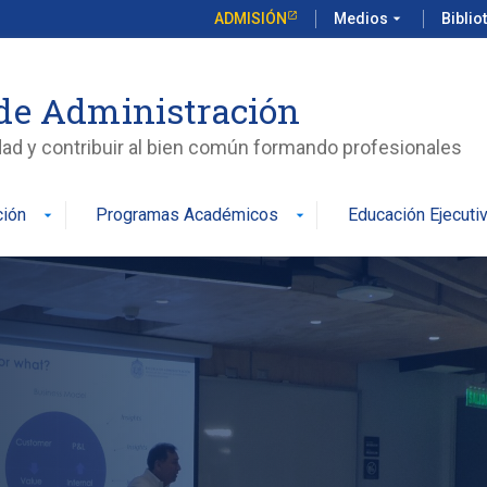
ADMISIÓN
Medios
arrow_drop_down
Biblio
de Administración
edad y contribuir al bien común formando profesionales
ción
Programas Académicos
Educación Ejecuti
arrow_drop_down
arrow_drop_down