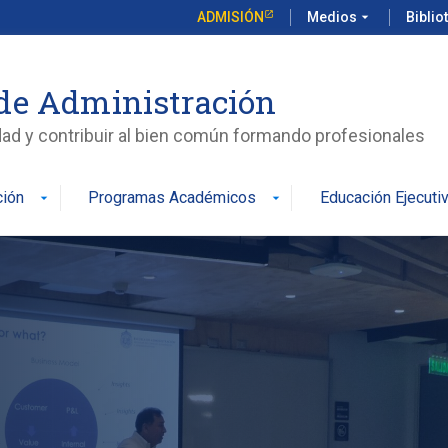
ADMISIÓN
Medios
arrow_drop_down
Biblio
de Administración
edad y contribuir al bien común formando profesionales
ción
Programas Académicos
Educación Ejecuti
arrow_drop_down
arrow_drop_down