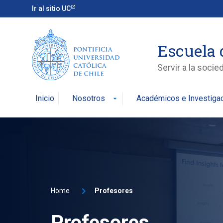
Ir al sitio UC
Escuela 
Servir a la soci
Inicio
Nosotros
Académicos e Investiga
arrow_drop_down
Home
Profesores
Profesores