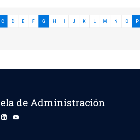
C
D
E
F
G
H
I
J
K
L
M
N
O
P
ela de Administración