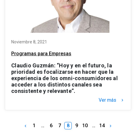
Noviembre 8, 2021
Programas para Empresas
Claudio Guzmán: “Hoy y en el futuro, la
prioridad es focalizarse en hacer que la
experiencia de los omni-consumidores al
acceder a los distintos canales sea
consistente y relevante”.
Ver más
keyboard_arrow_right
1
…
6
7
8
9
10
…
14
keyboard_arrow_left
keyboard_arrow_right