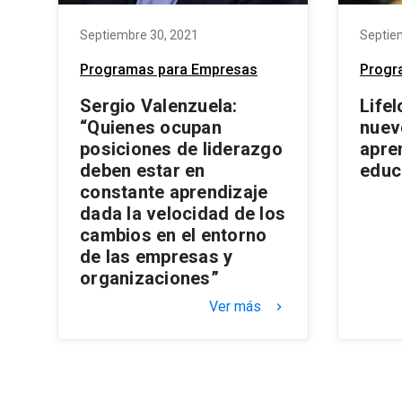
Septiembre 30, 2021
Septie
Programas para Empresas
Progr
Sergio Valenzuela:
Lifel
“Quienes ocupan
nuev
posiciones de liderazgo
apren
deben estar en
educ
constante aprendizaje
dada la velocidad de los
cambios en el entorno
de las empresas y
organizaciones”
Ver más
keyboard_arrow_right