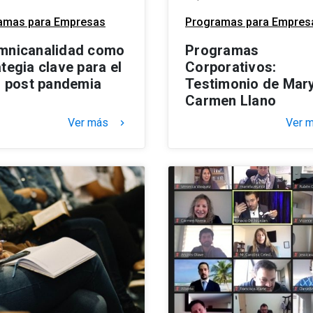
amas para Empresas
Programas para Empres
mnicanalidad como
Programas
tegia clave para el
Corporativos:
il post pandemia
Testimonio de Mar
Carmen Llano
Ver más
Ver 
keyboard_arrow_right