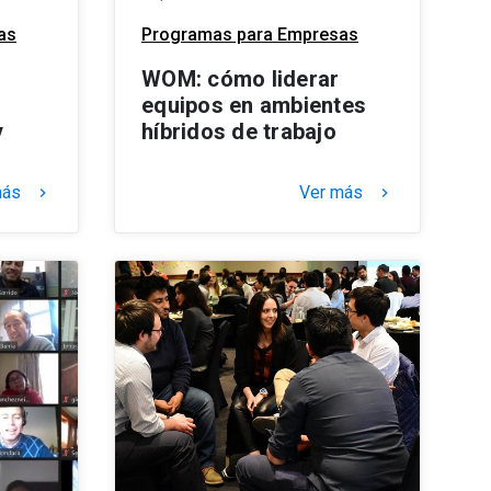
as
Programas para Empresas
WOM: cómo liderar
equipos en ambientes
y
híbridos de trabajo
más
Ver más
keyboard_arrow_right
keyboard_arrow_right