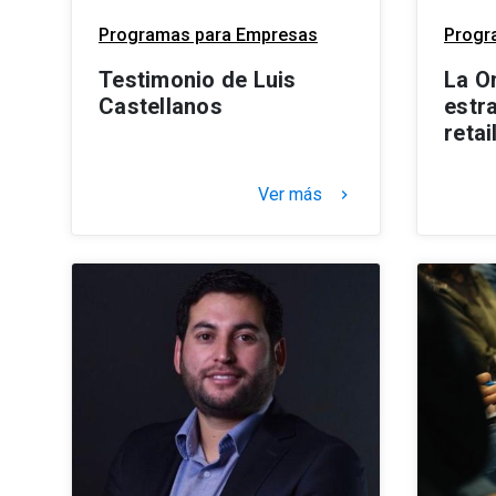
Programas para Empresas
Progr
Testimonio de Luis
La O
Castellanos
estra
reta
Ver más
keyboard_arrow_right