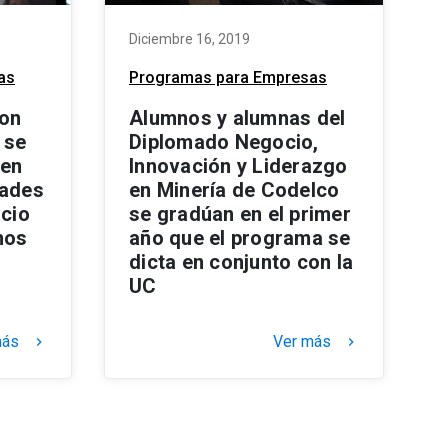
Diciembre 16, 2019
as
Programas para Empresas
con
Alumnos y alumnas del
 se
Diplomado Negocio,
 en
Innovación y Liderazgo
dades
en Minería de Codelco
icio
se gradúan en el primer
nos
año que el programa se
dicta en conjunto con la
UC
más
Ver más
keyboard_arrow_right
keyboard_arrow_right