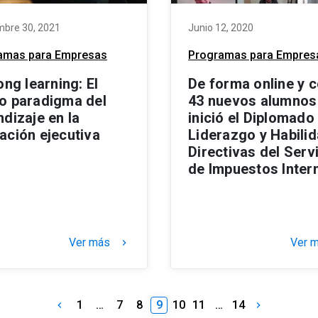
mbre 30, 2021
Junio 12, 2020
amas para Empresas
Programas para Empres
ong learning: El
De forma online y 
o paradigma del
43 nuevos alumnos
dizaje en la
inició el Diplomado
ación ejecutiva
Liderazgo y Habili
Directivas del Serv
de Impuestos Inter
Ver más
Ver 
keyboard_arrow_right
1
…
7
8
9
10
11
…
14
keyboard_arrow_left
keyboard_arrow_right