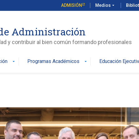
ADMISIÓN
Medios
arrow_drop_down
Biblio
de Administración
edad y contribuir al bien común formando profesionales
ción
Programas Académicos
Educación Ejecuti
arrow_drop_down
arrow_drop_down