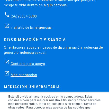
riesgo tu vida dentro de algún campus.
phone
(56)95504 5000
launch
Ir al sitio de Emergencias
DISCRIMINACIÓN Y VIOLENCIA
Orientación y apoyo en casos de discriminación, violencia de
género o violencia sexual.
launch
Contacto para apoyo
launch
Más orientación
MEDIACIÓN UNIVERSITARIA
Teléfonos para orientación y consejo si se ha vulnerado
Este sitio web almacena cookies en tu computadora. Estas
cookies sirven para mejorar nuestro sitio web y ofrecer servicios
alguno de tus derechos en la universidad.
más personalizados, tanto en este sitio web como a través de
otras redes. Para conocer más acerca de las cookies que