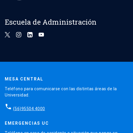
Escuela de Administración
MESA CENTRAL
Teléfono para comunicarse con las distintas áreas de la
Universidad.
phone
(56)95504 4000
EMERGENCIAS UC
Teléfono en caso de accidente o situación que ponga en