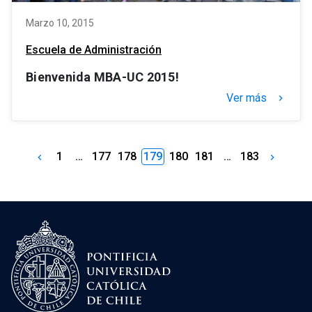
Marzo 10, 2015
Escuela de Administración
Bienvenida MBA-UC 2015!
Ver más
keyboard_arrow_right
1
…
177
178
179
180
181
…
183
keyboard_arrow_left
keyboard_arrow_right