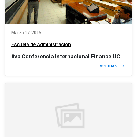
Marzo 17, 2015
Escuela de Administración
8va Conferencia Internacional Finance UC
Ver más
keyboard_arrow_right