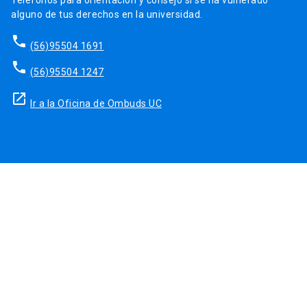
Teléfonos para orientación y consejo si se ha vulnerado
alguno de tus derechos en la universidad.
phone
(56)95504 1691
phone
(56)95504 1247
launch
Ir a la Oficina de Ombuds UC