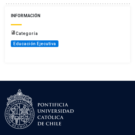
INFORMACIÓN
book
Categoría
Educación Ejecutiva