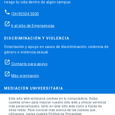
riesgo tu vida dentro de algún campus.
phone
(56)95504 5000
launch
Ir al sitio de Emergencias
DISCRIMINACIÓN Y VIOLENCIA
Orientación y apoyo en casos de discriminación, violencia de
género o violencia sexual.
launch
Contacto para apoyo
launch
Más orientación
MEDIACIÓN UNIVERSITARIA
Teléfonos para orientación y consejo si se ha vulnerado
Este sitio web almacena cookies en tu computadora. Estas
cookies sirven para mejorar nuestro sitio web y ofrecer servicios
alguno de tus derechos en la universidad.
más personalizados, tanto en este sitio web como a través de
otras redes. Para conocer más acerca de las cookies que
phone
utilizamos, revisa nuestra Política de Privacidad.
(56)95504 1691