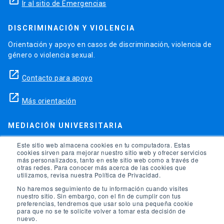
launch
Ir al sitio de Emergencias
DISCRIMINACIÓN Y VIOLENCIA
Orientación y apoyo en casos de discriminación, violencia de
género o violencia sexual.
launch
Contacto para apoyo
launch
Más orientación
MEDIACIÓN UNIVERSITARIA
Teléfonos para orientación y consejo si se ha vulnerado
Este sitio web almacena cookies en tu computadora. Estas
cookies sirven para mejorar nuestro sitio web y ofrecer servicios
alguno de tus derechos en la universidad.
más personalizados, tanto en este sitio web como a través de
otras redes. Para conocer más acerca de las cookies que
phone
utilizamos, revisa nuestra Política de Privacidad.
(56)95504 1691
No haremos seguimiento de tu información cuando visites
phone
(56)95504 1247
nuestro sitio. Sin embargo, con el fin de cumplir con tus
preferencias, tendremos que usar solo una pequeña cookie
para que no se te solicite volver a tomar esta decisión de
launch
Ir a la Oficina de Ombuds UC
nuevo.