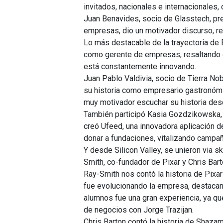
invitados, nacionales e internacionales
Juan Benavides, socio de Glasstech, pres
empresas, dio un motivador discurso, r
Lo más destacable de la trayectoria de
como gerente de empresas, resaltando qu
está constantemente innovando.
Juan Pablo Valdivia, socio de Tierra Nobl
su historia como empresario gastronómic
muy motivador escuchar su historia desd
También participó Kasia Gozdzikowska, 
creó Ufeed, una innovadora aplicación 
donar a fundaciones, vitalizando camp
Y desde Silicon Valley, se unieron via
Smith, co-fundador de Pixar y Chris Bar
Ray-Smith nos contó la historia de Pix
fue evolucionando la empresa, destacand
alumnos fue una gran experiencia, ya qu
de negocios con Jorge Trazijan.
Chris Barton contó la historia de Shazam