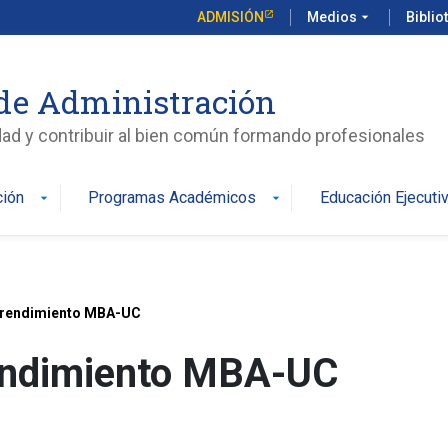
ADMISIÓN
Medios
arrow_drop_down
Biblio
de Administración
edad y contribuir al bien común formando profesionales
ción
Programas Académicos
Educación Ejecuti
arrow_drop_down
arrow_drop_down
prendimiento MBA-UC
endimiento MBA-UC