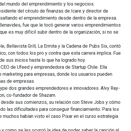
, del mundo del emprendimiento y los negocios.
idente del círculo de finanzas de Icare y director de
esaltando el emprendimiento desde dentro de la empresa.
 Benavides, fue que le tocó generar varios emprendimientos
e es muy difícil subir dentro de la organización, si no se
e, Bellavista Grill, La Ermita y la Cadena de Pubs Six, contó
o, con todos los pro y contra que esta carrera implica. Fue
e sus inicios hasta lo que ha logrado hoy.
CEO de Ufeed y emprendedora de Startup Chile. Ella
de marketing para empresas, donde los usuarios pueden
añas de empresas.
 skype dos grandes emprendedores e innovadores. Alvy Ray-
ton, co-fundador de Shazam.
ar desde sus comienzos, su relación con Steve Jobs y cómo
o las dificultades para conseguir financiamiento. Para los
e muchos habían visto el caso Pixar en el curso estrategia
 y como se les ocurrió la idea de poder saber la canción al