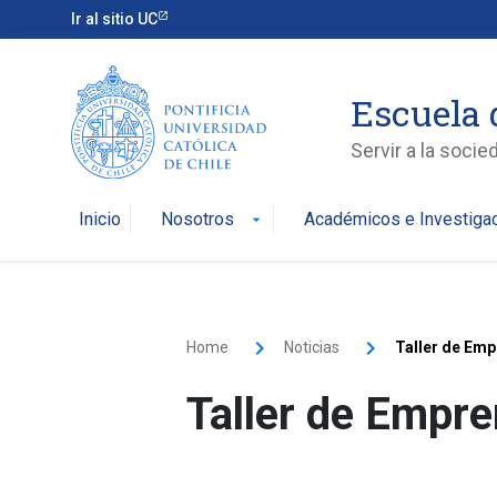
Ir al sitio UC
Escuela 
Servir a la soci
Inicio
Nosotros
Académicos e Investiga
arrow_drop_down
Home
Noticias
Taller de Em
Taller de Empr