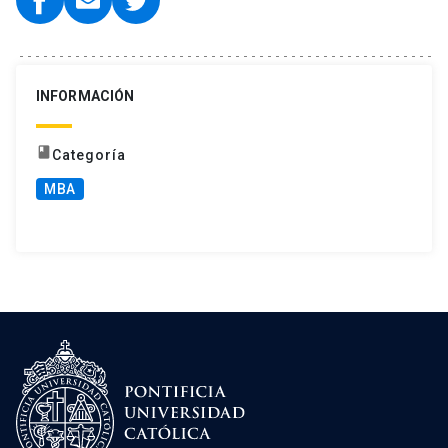
INFORMACIÓN
book
Categoría
MBA