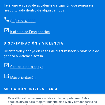
Teléfono en caso de accidente o situación que ponga en
riesgo tu vida dentro de algún campus.
phone
(56)95504 5000
launch
Ir al sitio de Emergencias
DISCRIMINACIÓN Y VIOLENCIA
Orientación y apoyo en casos de discriminación, violencia de
género o violencia sexual.
launch
Contacto para apoyo
launch
Más orientación
MEDIACIÓN UNIVERSITARIA
Teléfonos para orientación y consejo si se ha vulnerado
Este sitio web almacena cookies en tu computadora. Estas
cookies sirven para mejorar nuestro sitio web y ofrecer servicios
alguno de tus derechos en la universidad.